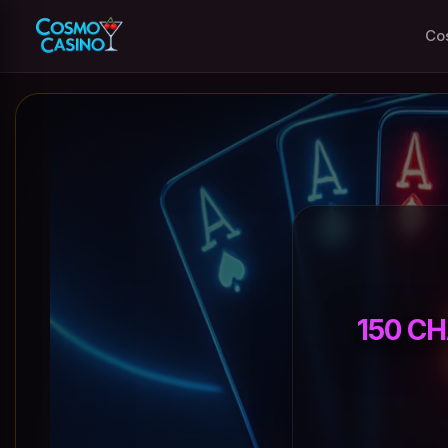
Co
150 C