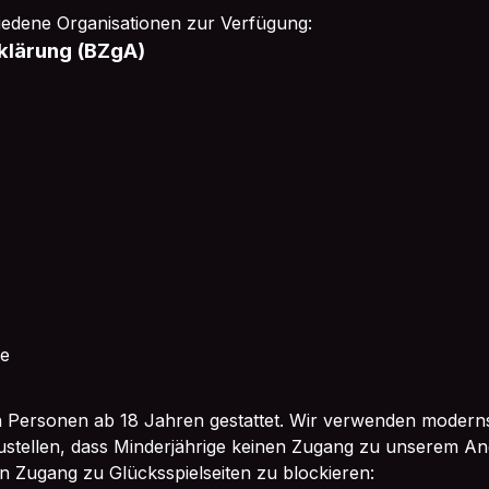
iedene Organisationen zur Verfügung:
klärung (BZgA)
de
h Personen ab 18 Jahren gestattet. Wir verwenden modernst
ustellen, dass Minderjährige keinen Zugang zu unserem A
en Zugang zu Glücksspielseiten zu blockieren: