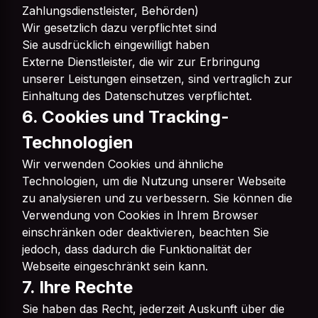
Zahlungsdienstleister, Behörden)
Wir gesetzlich dazu verpflichtet sind
Sie ausdrücklich eingewilligt haben
Externe Dienstleister, die wir zur Erbringung
unserer Leistungen einsetzen, sind vertraglich zur
Einhaltung des Datenschutzes verpflichtet.
6. Cookies und Tracking-
Technologien
Wir verwenden Cookies und ähnliche
Technologien, um die Nutzung unserer Webseite
zu analysieren und zu verbessern. Sie können die
Verwendung von Cookies in Ihrem Browser
einschränken oder deaktivieren, beachten Sie
jedoch, dass dadurch die Funktionalität der
Webseite eingeschränkt sein kann.
7. Ihre Rechte
Sie haben das Recht, jederzeit Auskunft über die