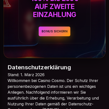
AUF ZWEITE
EINZAHLUNG
BONUS SICHERN
Datenschutzerklärung
Stand: 1. März 2026
Willkommen bei Casino Cosmo. Der Schutz Ihrer
personenbezogenen Daten ist uns ein wichtiges
Anliegen. Nachfolgend informieren wir Sie
ausführlich über die Erhebung, Verarbeitung und
Nutzung Ihrer Daten gemäß der Datenschutz-