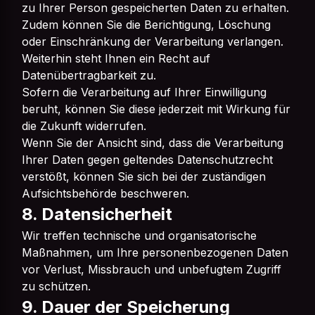
zu Ihrer Person gespeicherten Daten zu erhalten.
Zudem können Sie die Berichtigung, Löschung
oder Einschränkung der Verarbeitung verlangen.
Weiterhin steht Ihnen ein Recht auf
Datenübertragbarkeit zu.
Sofern die Verarbeitung auf Ihrer Einwilligung
beruht, können Sie diese jederzeit mit Wirkung für
die Zukunft widerrufen.
Wenn Sie der Ansicht sind, dass die Verarbeitung
Ihrer Daten gegen geltendes Datenschutzrecht
verstößt, können Sie sich bei der zuständigen
Aufsichtsbehörde beschweren.
8. Datensicherheit
Wir treffen technische und organisatorische
Maßnahmen, um Ihre personenbezogenen Daten
vor Verlust, Missbrauch und unbefugtem Zugriff
zu schützen.
9. Dauer der Speicherung